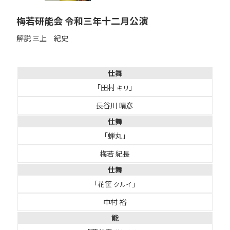
梅若研能会 令和三年十二月公演
解説 三上 紀史
仕舞
「田村
」
キリ
長谷川 晴彦
仕舞
「蝉丸」
梅若 紀長
仕舞
「花筐
」
クルイ
中村 裕
能