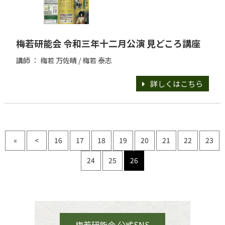
梅若研能会 令和三年十二月公演 見どころ講座
講師 ： 梅若 万佐晴 / 梅若 泰志
詳しくはこちら
«
<
16
17
18
19
20
21
22
23
24
25
26
梅若研能会 公式SNS