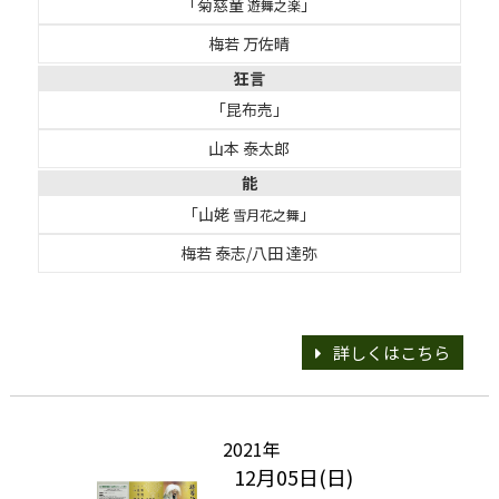
「菊慈童
」
遊舞之楽
梅若 万佐晴
狂言
「昆布売」
山本 泰太郎
能
「山姥
」
雪月花之舞
梅若 泰志/八田 達弥
詳しくはこちら
2021年
12月05日(日)