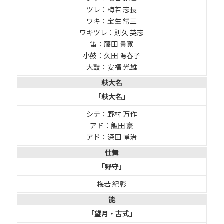
ツレ：梅若 志長
ワキ：宝生 常三
ワキツレ：則久 英志
笛：藤田 貴寛
小鼓：久田 陽春子
大鼓：安福 光雄
萩大名
「萩大名」
シテ：野村 万作
アド：飯田 豪
アド：深田 博治
仕舞
「野守」
梅若 紀彰
能
「望月・古式」