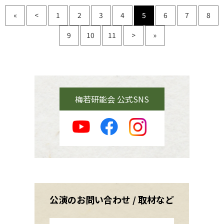
«
<
1
2
3
4
5
6
7
8
9
10
11
>
»
梅若研能会 公式SNS
公演のお問い合わせ / 取材など