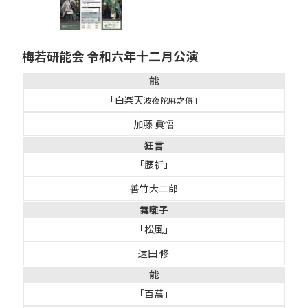
梅若研能会 令和六年十二月公演
能
「白楽天
」
波夜陀麻之傳
加藤 眞悟
狂言
「腰祈」
善竹大二郎
舞囃子
「松風」
遠田 修
能
「百萬」