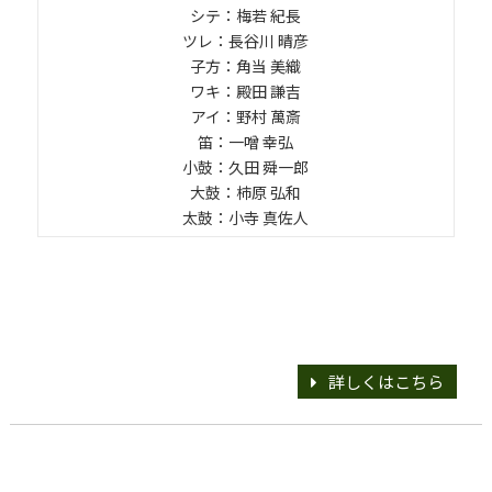
シテ：梅若 紀長
ツレ：長谷川 晴彦
子方：角当 美織
ワキ：殿田 謙吉
アイ：野村 萬斎
笛：一噌 幸弘
小鼓：久田 舜一郎
大鼓：柿原 弘和
太鼓：小寺 真佐人
詳しくはこちら