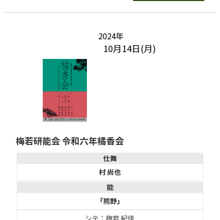
2024年
10月14日(月)
梅若研能会 令和六年橘香会
仕舞
村 尚也
能
「熊野」
シテ：梅若 紀佳